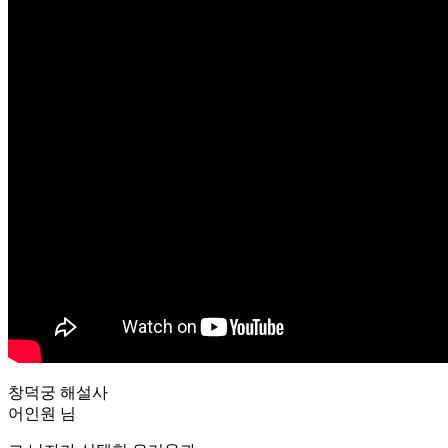
창덕궁 해설사
어인원 님