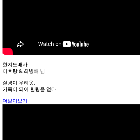
한지도배사
이후랑 & 최병배 님
질경이 우리옷,
가족이 되어 힐링을 얻다
더알아보기