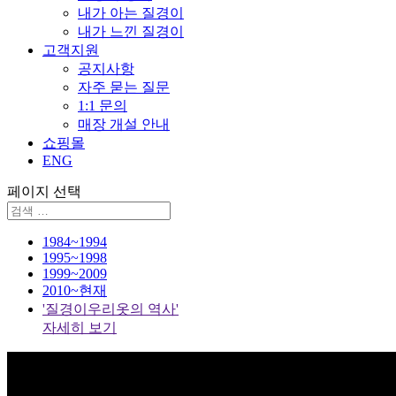
내가 아는 질경이
내가 느낀 질경이
고객지원
공지사항
자주 묻는 질문
1:1 문의
매장 개설 안내
쇼핑몰
ENG
페이지 선택
1984~1994
1995~1998
1999~2009
2010~현재
'질경이우리옷의 역사'
자세히 보기