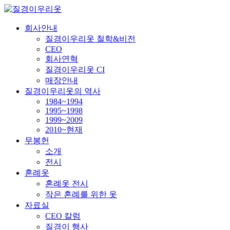
회사안내
질경이우리옷 철학&비전
CEO
회사연혁
질경이우리옷 CI
매장안내
질경이우리옷의 역사
1984~1994
1995~1998
1999~2009
2010~현재
무봉헌
소개
전시
혼례옷
혼례옷 전시
작은 혼례를 위한 옷
자료실
CEO 칼럼
질경이 행사