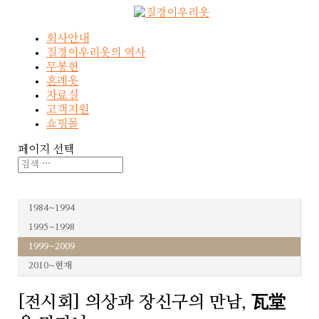
회사안내
질경이우리옷의 역사
무봉헌
혼례옷
자료실
고객지원
쇼핑몰
페이지 선택
1984~1994
1995~1998
1999~2009
2010~현재
[전시회] 의상과 장신구의 만남, 瓦堂